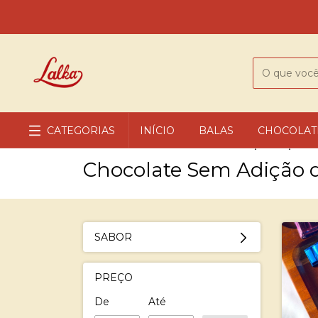
CATEGORIAS
INÍCIO
BALAS
CHOCOLAT
Início
>
Chocolates
>
Chocolate Sem Adição de Açúcar
Chocolate Sem Adição 
SABOR
PREÇO
De
Até