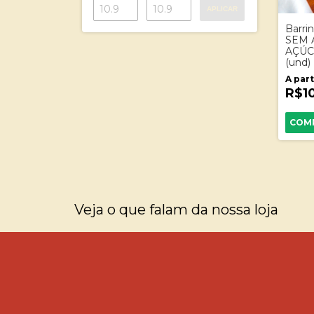
APLICAR
Barri
SEM 
AÇÚC
(und)
A part
R$1
COM
Veja o que falam da nossa loja