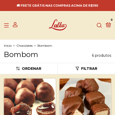
🚚 FRETE GRÁTIS NAS COMPRAS ACIMA DE R$190
0
Início
>
Chocolates
>
Bombom
Bombom
6 produtos
ORDENAR
FILTRAR