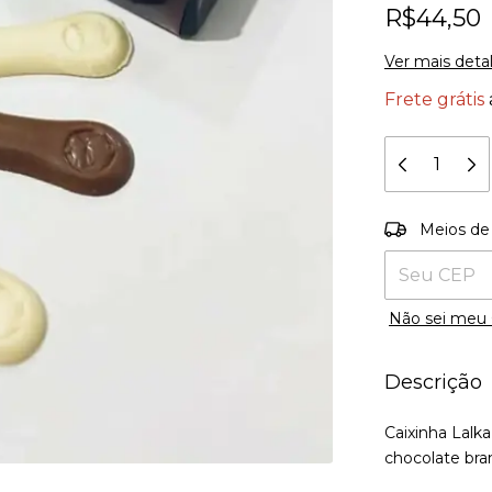
R$44,50
Ver mais deta
Frete grátis
Entregas para
Meios de
Não sei meu
Descrição
Caixinha Lalk
chocolate bra