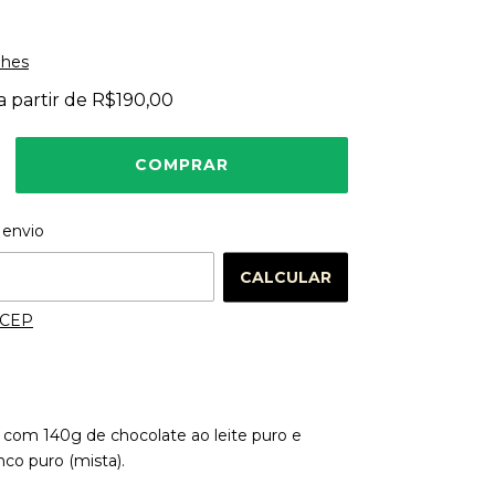
lhes
a partir de
R$190,00
 o CEP:
ALTERAR CEP
 envio
CALCULAR
 CEP
a com 140g de chocolate ao leite puro e
nco puro (mista).