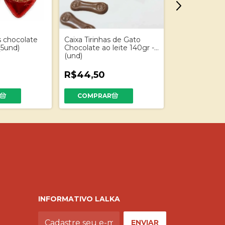
s chocolate
Caixa Tirinhas de Gato
Coração choco
(5und)
Chocolate ao leite 140gr -
puro 50gr
(und)
R$44,50
R$18,50
INFORMATIVO LALKA