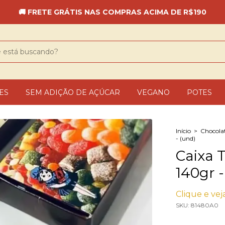
🚚 FRETE GRÁTIS NAS COMPRAS ACIMA DE R$190
ES
SEM ADIÇÃO DE AÇÚCAR
VEGANO
POTES
Início
>
Chocola
- (und)
Caixa 
140gr -
Clique e veja
SKU:
81480A0