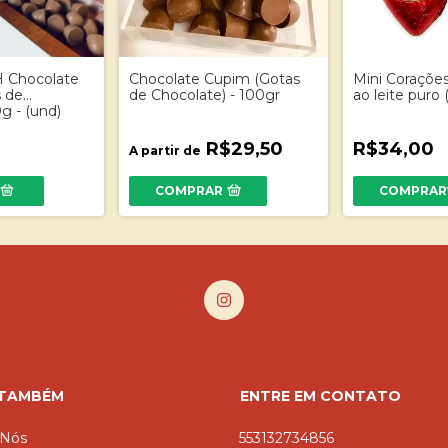
H Chocolate
Chocolate Cupim (Gotas
Mini Coraçõe
 de
de Chocolate) - 100gr
ao leite puro 
g - (und)
R$29,50
R$34,00
A partir de
COMPRAR
 TAMBÉM
ENTRE EM CONTATO
 Nós
553132734856