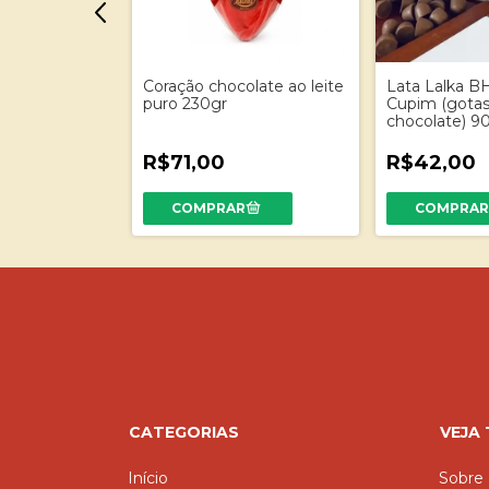
 - riscado -
Coração chocolate ao leite
Lata Lalka B
leite puro
puro 230gr
Cupim (gotas
chocolate) 90
R$71,00
R$42,00
CATEGORIAS
VEJA
Início
Sobre