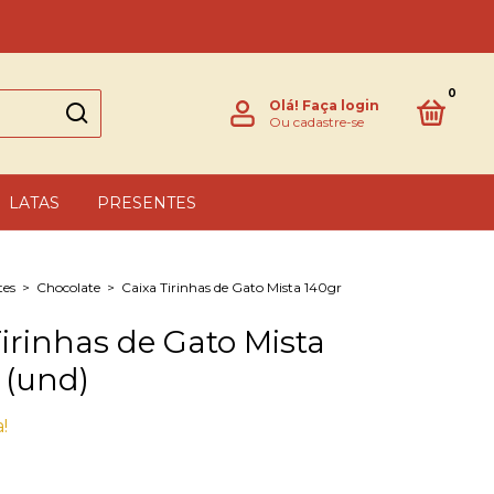
0
Olá!
Faça login
Ou cadastre-se
LATAS
PRESENTES
tes
>
Chocolate
>
Caixa Tirinhas de Gato Mista 140gr
Tirinhas de Gato Mista
 (und)
!