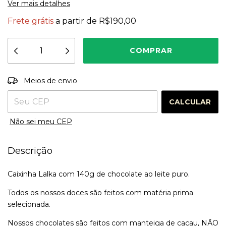
Ver mais detalhes
Frete grátis
a partir de
R$190,00
Entregas para o CEP:
ALTERAR CEP
Meios de envio
CALCULAR
Não sei meu CEP
Descrição
Caixinha Lalka com 140g de chocolate ao leite puro.
Todos os nossos doces são feitos com matéria prima
selecionada.
Nossos chocolates são feitos com manteiga de cacau, NÃO