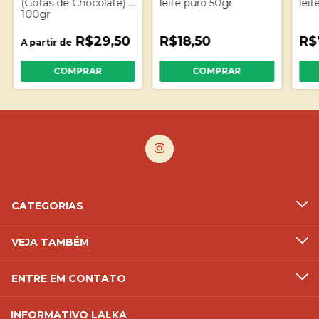
(Gotas de Chocolate) -
leite puro 50gr
leit
100gr
R$29,50
R$18,50
R$
A partir de
COMPRAR
CATEGORIAS
VEJA TAMBÉM
ENTRE EM CONTATO
INFORMATIVO LALKA