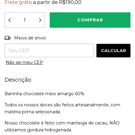
Frete grátis
a partir de
R$190,00
Entregas para o CEP:
ALTERAR CEP
Meios de envio
CALCULAR
Não sei meu CEP
Descrição
Barrinha chocolate meio amargo 60%
Todos os nossos doces são feitos artesanalmente, com
matéria prima selecionada.
Nosso chocolate é feito com manteiga de cacau, NÃO
utilizamos gordura hidrogenada.