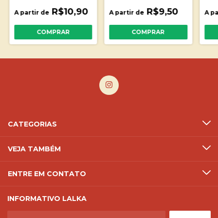
R$10,90
R$9,50
A partir de
A partir de
A pa
COMPRAR
COMPRAR
CATEGORIAS
VEJA TAMBÉM
ENTRE EM CONTATO
INFORMATIVO LALKA