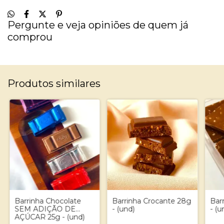
Pergunte e veja opiniões de quem já
comprou
Produtos similares
Barrinha Chocolate
Barrinha Crocante 28g
Bar
SEM ADIÇÃO DE
- (und)
- (u
AÇÚCAR 25g - (und)