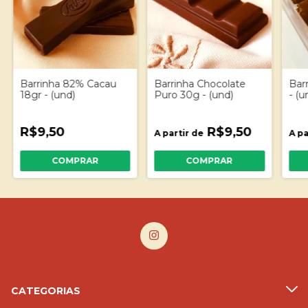
Barrinha 82% Cacau
Barrinha Chocolate
Bar
18gr - (und)
Puro 30g - (und)
- (u
R$9,50
R$9,50
A partir de
A pa
COMPRAR
CATEGORIAS