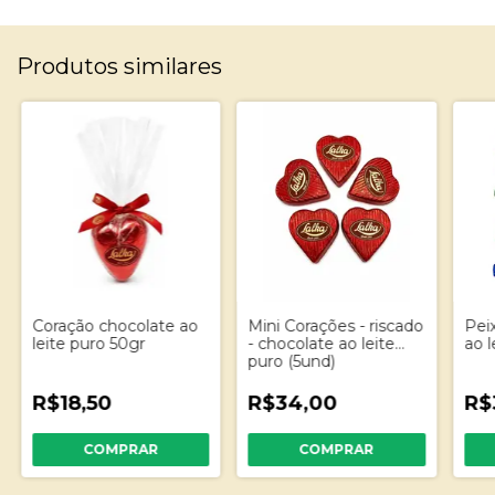
Produtos similares
Coração chocolate ao
Mini Corações - riscado
Pei
leite puro 50gr
- chocolate ao leite
ao l
puro (5und)
R$18,50
R$34,00
R$