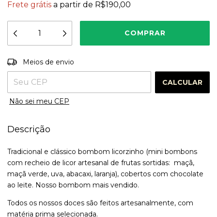
Frete grátis
a partir de
R$190,00
Entregas para o CEP:
ALTERAR CEP
Meios de envio
CALCULAR
Não sei meu CEP
Descrição
Tradicional e clássico bombom licorzinho (mini bombons
com recheio de licor artesanal de frutas sortidas: maçã,
maçã verde, uva, abacaxi, laranja), cobertos com chocolate
ao leite. Nosso bombom mais vendido.
Todos os nossos doces são feitos artesanalmente, com
matéria prima selecionada.