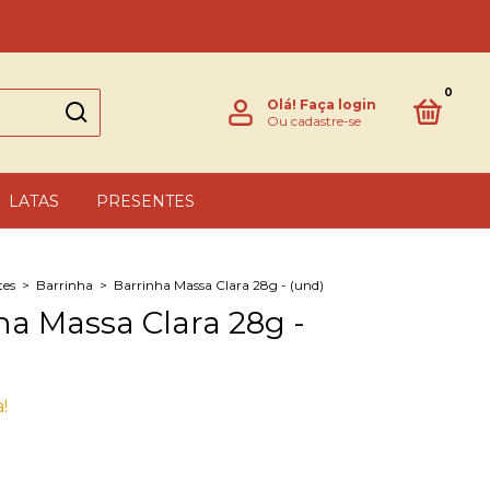
0
Olá!
Faça login
Ou cadastre-se
LATAS
PRESENTES
tes
>
Barrinha
>
Barrinha Massa Clara 28g - (und)
ha Massa Clara 28g -
!