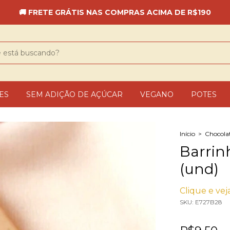
🚚 FRETE GRÁTIS NAS COMPRAS ACIMA DE R$190
ES
SEM ADIÇÃO DE AÇÚCAR
VEGANO
POTES
Início
>
Chocola
Barrin
(und)
Clique e veja
SKU:
E727B28