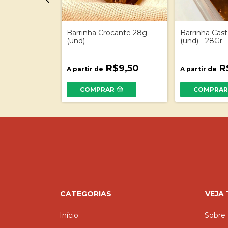
sas 28g -
Barrinha Crocante 28g -
Barrinha Cas
(und)
(und) - 28Gr
$9,50
R$9,50
R
A partir de
A partir de
R
COMPRAR
COMPRA
CATEGORIAS
VEJA
Início
Sobre