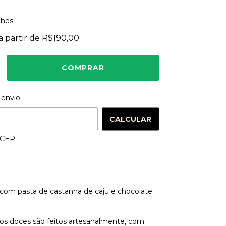
lhes
a partir de
R$190,00
 o CEP:
ALTERAR CEP
 envio
CALCULAR
 CEP
a com pasta de castanha de caju e chocolate
os doces são feitos artesanalmente, com