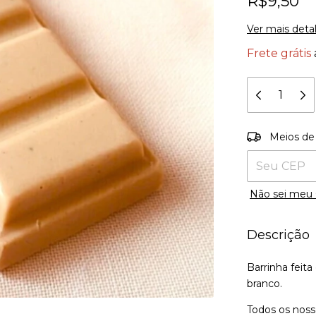
R$9,50
Ver mais deta
Frete grátis
Entregas para
Meios de
Não sei meu
Descrição
Barrinha feit
branco.
Todos os noss