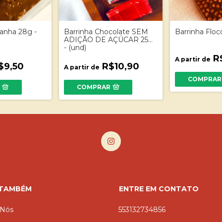
tanha 28g -
Barrinha Chocolate SEM
Barrinha Floc
ADIÇÃO DE AÇÚCAR 25g
- (und)
R$
A partir de
$9,50
R$10,90
A partir de
COMPRAR
R
COMPRAR
 TAMBÉM
ENTRE EM CONTATO
 Nós
553132734856