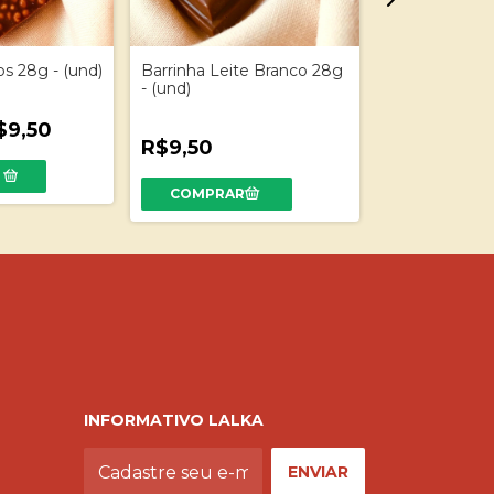
os 28g - (und)
Barrinha Leite Branco 28g
Barrinha Mei
- (und)
60% 30g - (un
9,50
R$9,50
R$9,50
INFORMATIVO LALKA